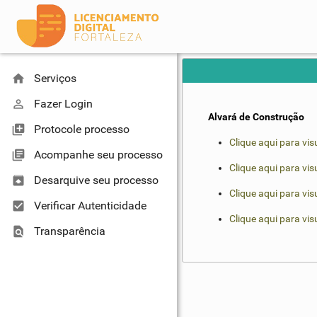
home
Serviços
perm_identity
Fazer Login
Alvará de Construção
library_add
Protocole processo
Clique aqui para vi
library_books
Acompanhe seu processo
Clique aqui para vi
unarchive
Desarquive seu processo
Clique aqui para vi
check_box
Verificar Autenticidade
Clique aqui para vi
find_in_page
Transparência