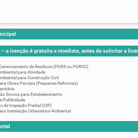
nicipal
– a isenção é gratuita e imediata, antes de solicitar a lice
 Gerenciamento de Resíduos (PGRS ou PGRCC)
mbiental para Atividade
mbiental para Construção Civil
para Obras Parciais (Pequenas Reformas)
anitária
ção Sonora para Estabelecimento
e Publicidade
do de Inspeção Predial (CIP)
ara Instalação Urbanístico-Ambiental
ntal