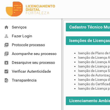
Cadastro Técnico Mu
home
Serviços
perm_identity
Fazer Login
Isenções de Licenças 
library_add
Protocole processo
Isenção de Plano de
library_books
Acompanhe seu processo
Isenção de Licença A
Isenção de Licença A
unarchive
Desarquive seu processo
Isenção de Licença 
Isenção de Licença S
check_box
Verificar Autenticidade
Isenção de Autoriza
Isenção de Licença d
find_in_page
Transparência
Isenção do Certifica
Isenção de Licença p
Licenciamento Ambie