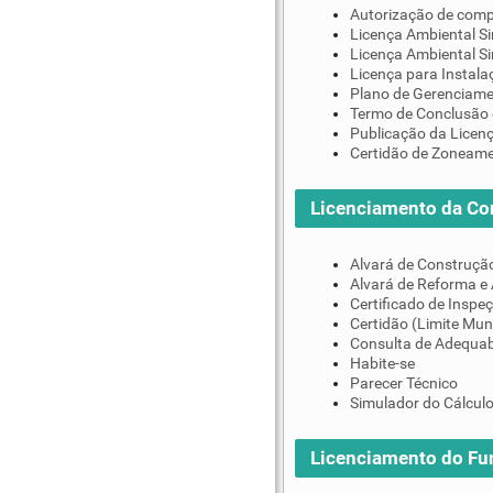
Autorização de comp
Licença Ambiental Si
Licença Ambiental S
Licença para Instala
Plano de Gerenciame
Termo de Conclusão 
Publicação da Licen
Certidão de Zoneam
Licenciamento da Co
Alvará de Construçã
Alvará de Reforma e
Certificado de Inspe
Certidão (Limite Mun
Consulta de Adequab
Habite-se
Parecer Técnico
Simulador do Cálculo
Licenciamento do F