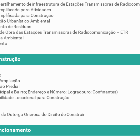
artilhamento de infraestrutura de Estações Transmissoras de Radiocom
mplificada para Atividades
implificada para Construção
ção Urbanístico-Ambiental
nto de Resíduos
de Obra das Estações Transmissoras de Radiocomunicação – ETR
ça Ambiental
ento
nstrução
o
 Ampliação
ção Predial
icipal e Bairro; Endereço e Número; Logradouro; Confinantes)
ilidade Locacional para Construção
 de Outorga Onerosa do Direito de Construir
uncionamento