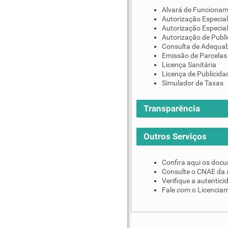
Alvará de Funciona
Autorização Especial
Autorização Especial
Autorização de Publi
Consulta de Adequab
Emissão de Parcelas
Licença Sanitária
Licença de Publicida
Simulador de Taxas
Transparência
Outros Serviços
Confira aqui os doc
Consulte o CNAE da 
Verifique a autentic
Fale com o Licenciam