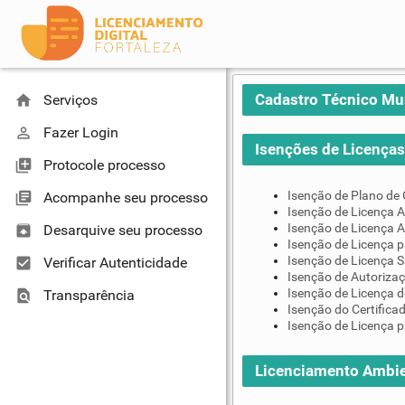
Cadastro Técnico Mu
home
Serviços
perm_identity
Fazer Login
Isenções de Licenças 
library_add
Protocole processo
Isenção de Plano de
library_books
Acompanhe seu processo
Isenção de Licença A
Isenção de Licença A
unarchive
Desarquive seu processo
Isenção de Licença 
Isenção de Licença S
check_box
Verificar Autenticidade
Isenção de Autoriza
Isenção de Licença d
find_in_page
Transparência
Isenção do Certifica
Isenção de Licença p
Licenciamento Ambie