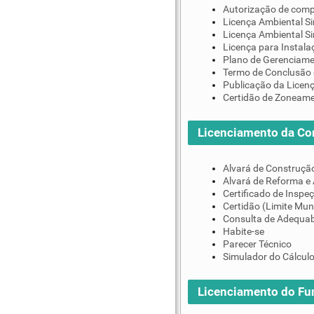
Autorização de comp
Licença Ambiental Si
Licença Ambiental S
Licença para Instala
Plano de Gerenciame
Termo de Conclusão 
Publicação da Licen
Certidão de Zoneam
Licenciamento da Co
Alvará de Construçã
Alvará de Reforma e
Certificado de Inspe
Certidão (Limite Mun
Consulta de Adequab
Habite-se
Parecer Técnico
Simulador do Cálculo
Licenciamento do F