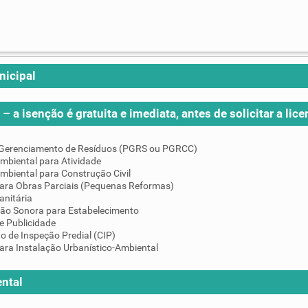
nicipal
– a isenção é gratuita e imediata, antes de solicitar a lice
 Gerenciamento de Resíduos (PGRS ou PGRCC)
mbiental para Atividade
mbiental para Construção Civil
para Obras Parciais (Pequenas Reformas)
anitária
ção Sonora para Estabelecimento
e Publicidade
do de Inspeção Predial (CIP)
ara Instalação Urbanístico-Ambiental
ntal