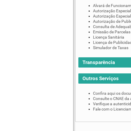
Alvará de Funciona
Autorização Especial
Autorização Especial
Autorização de Publi
Consulta de Adequab
Emissão de Parcelas
Licença Sanitária
Licença de Publicida
Simulador de Taxas
Transparência
Outros Serviços
Confira aqui os doc
Consulte o CNAE da 
Verifique a autentic
Fale com o Licenciam