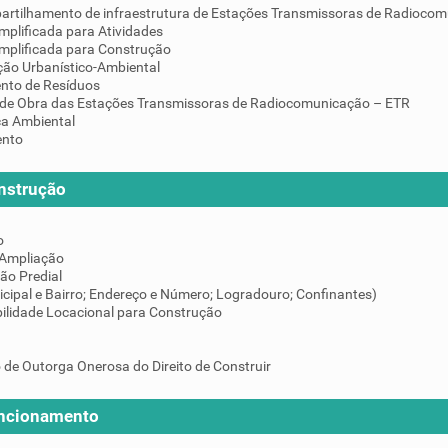
artilhamento de infraestrutura de Estações Transmissoras de Radiocom
mplificada para Atividades
implificada para Construção
ção Urbanístico-Ambiental
nto de Resíduos
de Obra das Estações Transmissoras de Radiocomunicação – ETR
ça Ambiental
ento
nstrução
o
 Ampliação
ção Predial
icipal e Bairro; Endereço e Número; Logradouro; Confinantes)
ilidade Locacional para Construção
 de Outorga Onerosa do Direito de Construir
uncionamento