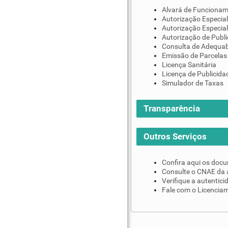
Alvará de Funciona
Autorização Especial
Autorização Especial
Autorização de Publi
Consulta de Adequab
Emissão de Parcelas
Licença Sanitária
Licença de Publicida
Simulador de Taxas
Transparência
Outros Serviços
Confira aqui os doc
Consulte o CNAE da 
Verifique a autentic
Fale com o Licenciam