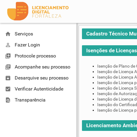
Cadastro Técnico Mu
home
Serviços
perm_identity
Fazer Login
Isenções de Licenças 
library_add
Protocole processo
Isenção de Plano de
library_books
Acompanhe seu processo
Isenção de Licença A
Isenção de Licença A
unarchive
Desarquive seu processo
Isenção de Licença 
Isenção de Licença S
check_box
Verificar Autenticidade
Isenção de Autoriza
Isenção de Licença d
find_in_page
Transparência
Isenção do Certifica
Isenção de Licença p
Licenciamento Ambie