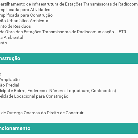
artilhamento de infraestrutura de Estações Transmissoras de Radiocom
mplificada para Atividades
implificada para Construção
ção Urbanístico-Ambiental
nto de Resíduos
de Obra das Estações Transmissoras de Radiocomunicação – ETR
ça Ambiental
ento
nstrução
o
 Ampliação
ção Predial
icipal e Bairro; Endereço e Número; Logradouro; Confinantes)
ilidade Locacional para Construção
 de Outorga Onerosa do Direito de Construir
uncionamento