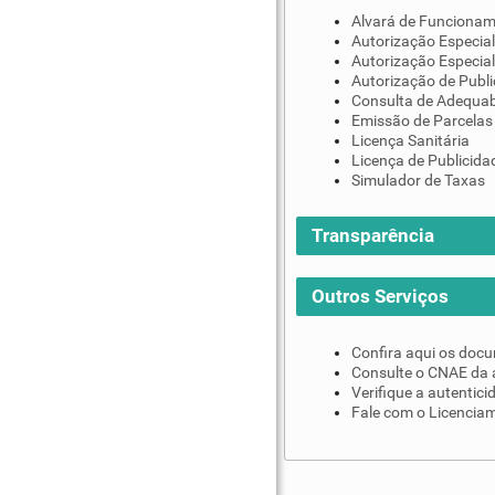
Alvará de Funciona
Autorização Especial
Autorização Especial
Autorização de Publi
Consulta de Adequab
Emissão de Parcelas
Licença Sanitária
Licença de Publicida
Simulador de Taxas
Transparência
Outros Serviços
Confira aqui os doc
Consulte o CNAE da 
Verifique a autentic
Fale com o Licenciam