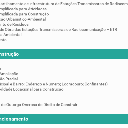
artilhamento de infraestrutura de Estações Transmissoras de Radiocom
mplificada para Atividades
implificada para Construção
ção Urbanístico-Ambiental
nto de Resíduos
de Obra das Estações Transmissoras de Radiocomunicação – ETR
ça Ambiental
ento
nstrução
o
 Ampliação
ção Predial
icipal e Bairro; Endereço e Número; Logradouro; Confinantes)
ilidade Locacional para Construção
 de Outorga Onerosa do Direito de Construir
uncionamento