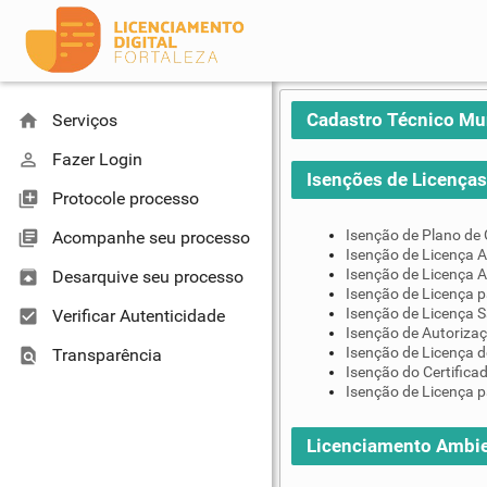
Cadastro Técnico Mu
home
Serviços
perm_identity
Fazer Login
Isenções de Licenças 
library_add
Protocole processo
Isenção de Plano de
library_books
Acompanhe seu processo
Isenção de Licença A
Isenção de Licença A
unarchive
Desarquive seu processo
Isenção de Licença 
Isenção de Licença S
check_box
Verificar Autenticidade
Isenção de Autoriza
Isenção de Licença d
find_in_page
Transparência
Isenção do Certifica
Isenção de Licença p
Licenciamento Ambie