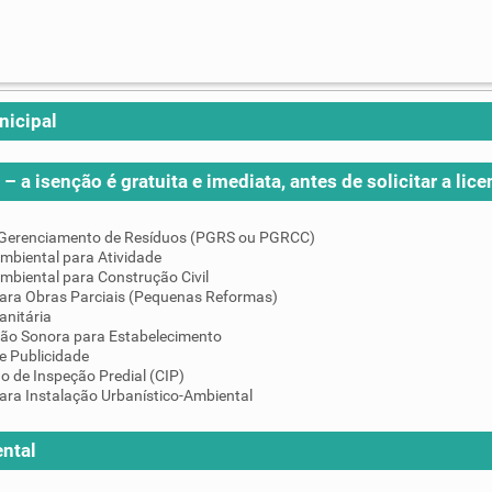
nicipal
– a isenção é gratuita e imediata, antes de solicitar a lice
 Gerenciamento de Resíduos (PGRS ou PGRCC)
mbiental para Atividade
mbiental para Construção Civil
para Obras Parciais (Pequenas Reformas)
anitária
ção Sonora para Estabelecimento
e Publicidade
do de Inspeção Predial (CIP)
ara Instalação Urbanístico-Ambiental
ntal