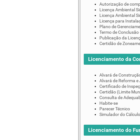
Autorização de comp
Licença Ambiental Si
Licença Ambiental S
Licença para Instala
Plano de Gerenciame
Termo de Conclusão 
Publicação da Licen
Certidão de Zoneam
Licenciamento da Co
Alvará de Construçã
Alvará de Reforma e
Certificado de Inspe
Certidão (Limite Mun
Consulta de Adequab
Habite-se
Parecer Técnico
Simulador do Cálculo
Licenciamento do F