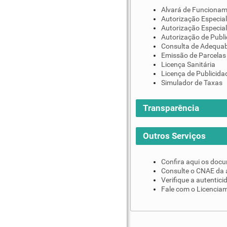
Alvará de Funciona
Autorização Especial
Autorização Especial
Autorização de Publi
Consulta de Adequab
Emissão de Parcelas
Licença Sanitária
Licença de Publicida
Simulador de Taxas
Transparência
Outros Serviços
Confira aqui os doc
Consulte o CNAE da 
Verifique a autentic
Fale com o Licenciam