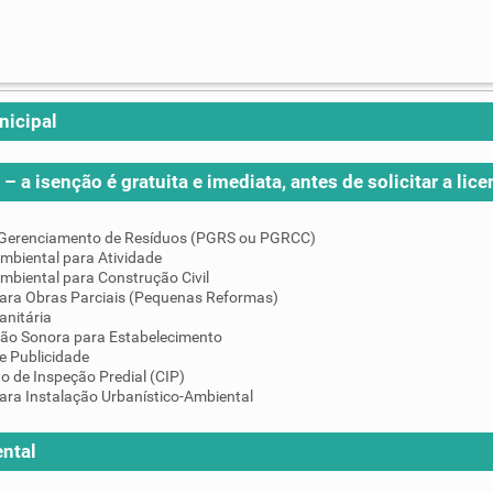
nicipal
– a isenção é gratuita e imediata, antes de solicitar a lice
 Gerenciamento de Resíduos (PGRS ou PGRCC)
mbiental para Atividade
mbiental para Construção Civil
para Obras Parciais (Pequenas Reformas)
anitária
ção Sonora para Estabelecimento
e Publicidade
do de Inspeção Predial (CIP)
ara Instalação Urbanístico-Ambiental
ntal