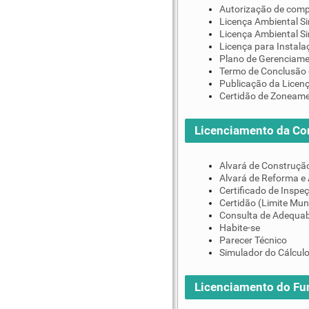
Autorização de comp
Licença Ambiental Si
Licença Ambiental S
Licença para Instala
Plano de Gerenciame
Termo de Conclusão 
Publicação da Licen
Certidão de Zoneam
Licenciamento da Co
Alvará de Construçã
Alvará de Reforma e
Certificado de Inspe
Certidão (Limite Mun
Consulta de Adequab
Habite-se
Parecer Técnico
Simulador do Cálculo
Licenciamento do F