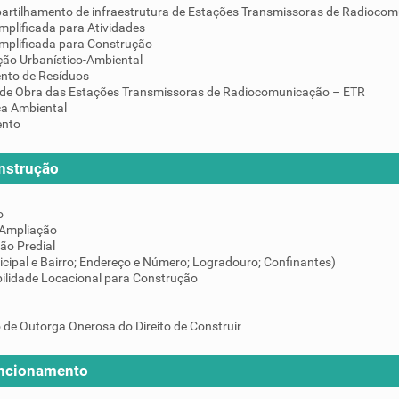
artilhamento de infraestrutura de Estações Transmissoras de Radiocom
mplificada para Atividades
implificada para Construção
ção Urbanístico-Ambiental
nto de Resíduos
de Obra das Estações Transmissoras de Radiocomunicação – ETR
ça Ambiental
ento
nstrução
o
 Ampliação
ção Predial
icipal e Bairro; Endereço e Número; Logradouro; Confinantes)
ilidade Locacional para Construção
 de Outorga Onerosa do Direito de Construir
uncionamento