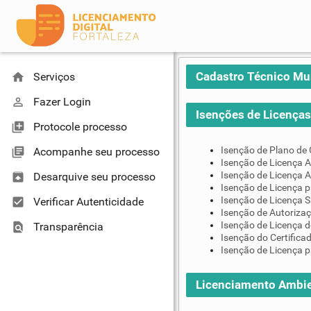
Cadastro Técnico Mu
home
Serviços
perm_identity
Fazer Login
Isenções de Licenças 
library_add
Protocole processo
Isenção de Plano de
library_books
Acompanhe seu processo
Isenção de Licença A
Isenção de Licença A
unarchive
Desarquive seu processo
Isenção de Licença 
Isenção de Licença S
check_box
Verificar Autenticidade
Isenção de Autoriza
Isenção de Licença d
find_in_page
Transparência
Isenção do Certifica
Isenção de Licença p
Licenciamento Ambie