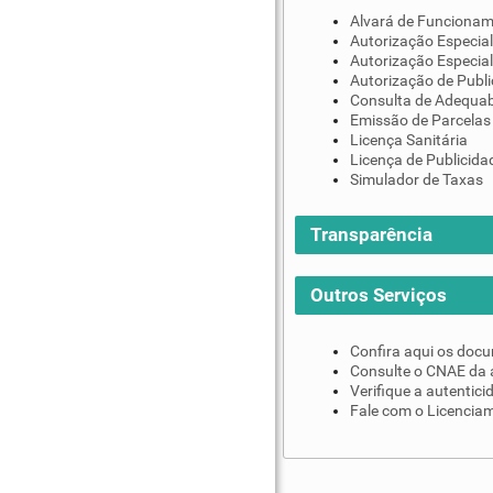
Alvará de Funciona
Autorização Especial
Autorização Especial
Autorização de Publi
Consulta de Adequab
Emissão de Parcelas
Licença Sanitária
Licença de Publicida
Simulador de Taxas
Transparência
Outros Serviços
Confira aqui os doc
Consulte o CNAE da 
Verifique a autentic
Fale com o Licenciam