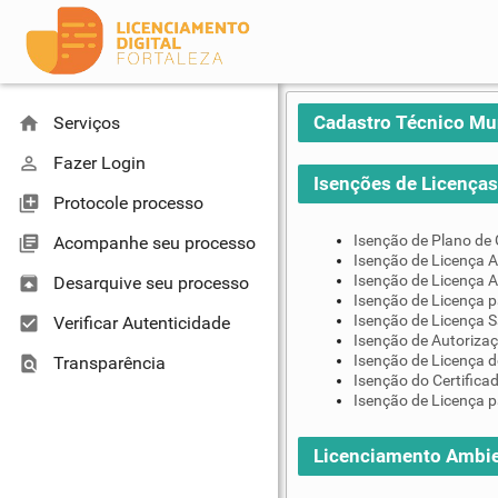
Cadastro Técnico Mu
home
Serviços
perm_identity
Fazer Login
Isenções de Licenças 
library_add
Protocole processo
Isenção de Plano de
library_books
Acompanhe seu processo
Isenção de Licença A
Isenção de Licença A
unarchive
Desarquive seu processo
Isenção de Licença 
Isenção de Licença S
check_box
Verificar Autenticidade
Isenção de Autoriza
Isenção de Licença d
find_in_page
Transparência
Isenção do Certifica
Isenção de Licença p
Licenciamento Ambie