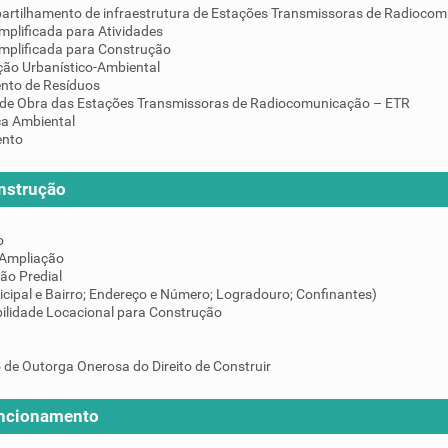
artilhamento de infraestrutura de Estações Transmissoras de Radiocom
mplificada para Atividades
implificada para Construção
ção Urbanístico-Ambiental
nto de Resíduos
de Obra das Estações Transmissoras de Radiocomunicação – ETR
ça Ambiental
ento
nstrução
o
 Ampliação
ção Predial
icipal e Bairro; Endereço e Número; Logradouro; Confinantes)
ilidade Locacional para Construção
 de Outorga Onerosa do Direito de Construir
uncionamento