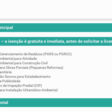
nicipal
– a isenção é gratuita e imediata, antes de solicitar a lice
 Gerenciamento de Resíduos (PGRS ou PGRCC)
mbiental para Atividade
mbiental para Construção Civil
para Obras Parciais (Pequenas Reformas)
anitária
ção Sonora para Estabelecimento
e Publicidade
do de Inspeção Predial (CIP)
ara Instalação Urbanístico-Ambiental
ntal