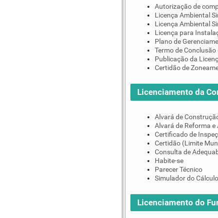
Autorização de comp
Licença Ambiental Si
Licença Ambiental S
Licença para Instala
Plano de Gerenciame
Termo de Conclusão 
Publicação da Licen
Certidão de Zoneam
Licenciamento da Co
Alvará de Construçã
Alvará de Reforma e
Certificado de Inspe
Certidão (Limite Mun
Consulta de Adequab
Habite-se
Parecer Técnico
Simulador do Cálculo
Licenciamento do F