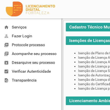
Cadastro Técnico Mu
home
Serviços
perm_identity
Fazer Login
Isenções de Licenças 
library_add
Protocole processo
Isenção de Plano de
library_books
Acompanhe seu processo
Isenção de Licença A
Isenção de Licença A
unarchive
Desarquive seu processo
Isenção de Licença 
Isenção de Licença S
check_box
Verificar Autenticidade
Isenção de Autoriza
Isenção de Licença d
find_in_page
Transparência
Isenção do Certifica
Isenção de Licença p
Licenciamento Ambie