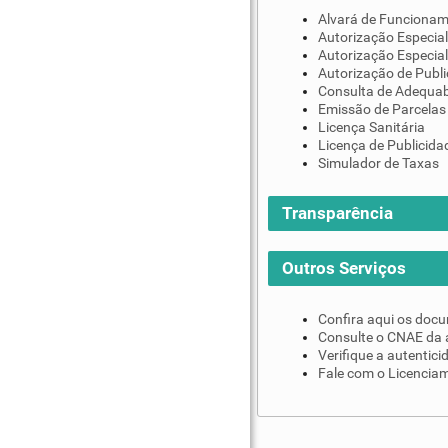
Alvará de Funciona
Autorização Especial
Autorização Especial
Autorização de Publi
Consulta de Adequab
Emissão de Parcelas
Licença Sanitária
Licença de Publicida
Simulador de Taxas
Transparência
Outros Serviços
Confira aqui os doc
Consulte o CNAE da 
Verifique a autentic
Fale com o Licenciam