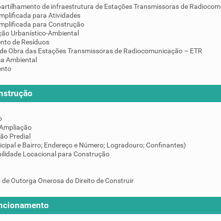
artilhamento de infraestrutura de Estações Transmissoras de Radiocom
mplificada para Atividades
implificada para Construção
ção Urbanístico-Ambiental
nto de Resíduos
de Obra das Estações Transmissoras de Radiocomunicação – ETR
ça Ambiental
ento
nstrução
o
 Ampliação
ção Predial
icipal e Bairro; Endereço e Número; Logradouro; Confinantes)
ilidade Locacional para Construção
 de Outorga Onerosa do Direito de Construir
uncionamento