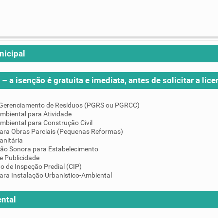
nicipal
– a isenção é gratuita e imediata, antes de solicitar a lice
 Gerenciamento de Resíduos (PGRS ou PGRCC)
mbiental para Atividade
mbiental para Construção Civil
para Obras Parciais (Pequenas Reformas)
anitária
ção Sonora para Estabelecimento
e Publicidade
do de Inspeção Predial (CIP)
ara Instalação Urbanístico-Ambiental
ntal