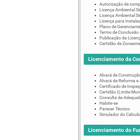
Autorização de comp
Licença Ambiental Si
Licença Ambiental S
Licença para Instala
Plano de Gerenciame
Termo de Conclusão 
Publicação da Licen
Certidão de Zoneam
Licenciamento da Co
Alvará de Construçã
Alvará de Reforma e
Certificado de Inspe
Certidão (Limite Mun
Consulta de Adequab
Habite-se
Parecer Técnico
Simulador do Cálculo
Licenciamento do F