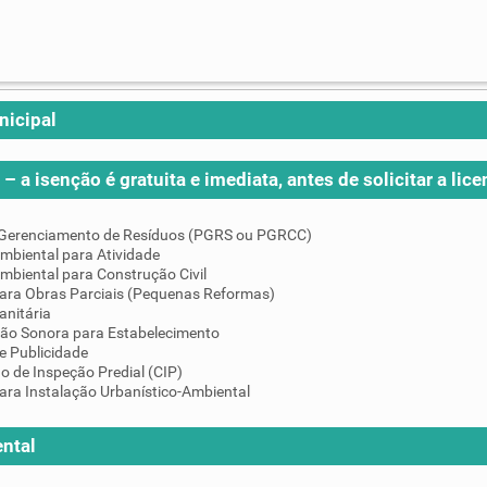
nicipal
– a isenção é gratuita e imediata, antes de solicitar a lice
 Gerenciamento de Resíduos (PGRS ou PGRCC)
mbiental para Atividade
mbiental para Construção Civil
para Obras Parciais (Pequenas Reformas)
anitária
ção Sonora para Estabelecimento
e Publicidade
do de Inspeção Predial (CIP)
ara Instalação Urbanístico-Ambiental
ntal