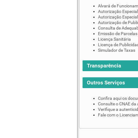
Alvará de Funciona
Autorização Especial
Autorização Especial
Autorização de Publi
Consulta de Adequab
Emissão de Parcelas
Licença Sanitária
Licença de Publicida
Simulador de Taxas
Transparência
Outros Serviços
Confira aqui os doc
Consulte o CNAE da 
Verifique a autentic
Fale com o Licenciam