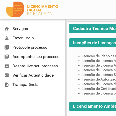
Cadastro Técnico Mu
home
Serviços
perm_identity
Fazer Login
Isenções de Licenças 
library_add
Protocole processo
Isenção de Plano de
library_books
Acompanhe seu processo
Isenção de Licença A
Isenção de Licença A
unarchive
Desarquive seu processo
Isenção de Licença 
Isenção de Licença S
check_box
Verificar Autenticidade
Isenção de Autoriza
Isenção de Licença d
find_in_page
Transparência
Isenção do Certifica
Isenção de Licença p
Licenciamento Ambie