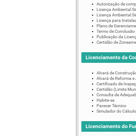
Autorização de comp
Licença Ambiental Si
Licença Ambiental S
Licença para Instala
Plano de Gerenciame
Termo de Conclusão 
Publicação da Licen
Certidão de Zoneam
Licenciamento da Co
Alvará de Construçã
Alvará de Reforma e
Certificado de Inspe
Certidão (Limite Mun
Consulta de Adequab
Habite-se
Parecer Técnico
Simulador do Cálculo
Licenciamento do F