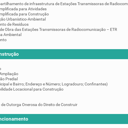
artilhamento de infraestrutura de Estações Transmissoras de Radiocom
mplificada para Atividades
implificada para Construção
ção Urbanístico-Ambiental
nto de Resíduos
de Obra das Estações Transmissoras de Radiocomunicação – ETR
ça Ambiental
ento
nstrução
o
 Ampliação
ção Predial
icipal e Bairro; Endereço e Número; Logradouro; Confinantes)
ilidade Locacional para Construção
 de Outorga Onerosa do Direito de Construir
uncionamento