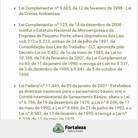
Lei Complementar nº 9.605, de 12 de fevereiro de 1998 - Lei
de Crimes Ambientais
Lei Complementar nº 123, de 14 de dezembro de 2006 -
Institui o Estatuto Nacional da Microempresa e da
Empresa de Pequeno Porte; altera dispositivos das Leis
no8.212 e 8.213, ambas de 24 de julho de 1991, da
Consolidação das Leis do Trabalho - CLT, aprovada pelo
Decreto-Lei no 5.452, de 1o de maio de 1943, da Lei no
10.189, de 14 de fevereiro de 2001, da Lei Complementar
no 63, de 11 de janeiro de 1990; e revoga as Leis no 9.317,
de 5 de dezembro de 1996, e 9.841, de 5 de outubro de
1999
Lei Federal nº 11.445, de 05 de janeiro de 2007 - Estabelece
as diretrizes nacionais para o saneamento básico, cria o
Comitê Interministerial de Saneamento Básico, altera a Lei
nº 6.766, de 19 de dezembro de 1979, a Lei nº 8.036, de 11
de maio de 1990, a Lei nº 8.666, de 21 de junho de 1993, e a
Lei nº 8.987, de 13 de fevereiro de 1995, e revoga a Lei nº
6.528, de 11 de maio de 1978
Lei Federal nº 11.598, de 03 de dezembro de 2007
(REDESIM) - Estabelece diretrizes e procedimentos para a