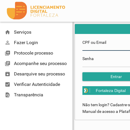
home
Serviços
perm_identity
Fazer Login
CPF ou Email
library_add
Protocole processo
Senha
library_books
Acompanhe seu processo
unarchive
Desarquive seu processo
Entrar
check_box
Verificar Autenticidade
Fortaleza Digital
find_in_page
Transparência
Não tem login? Cadastre-
Manual de acesso a Plataf