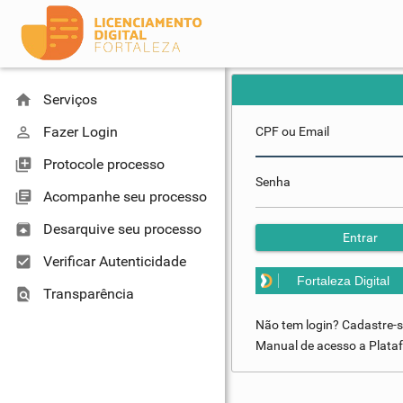
home
Serviços
perm_identity
Fazer Login
CPF ou Email
library_add
Protocole processo
Senha
library_books
Acompanhe seu processo
unarchive
Desarquive seu processo
Entrar
check_box
Verificar Autenticidade
Fortaleza Digital
find_in_page
Transparência
Não tem login? Cadastre-
Manual de acesso a Plataf