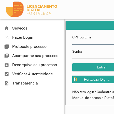
home
Serviços
perm_identity
Fazer Login
CPF ou Email
library_add
Protocole processo
Senha
library_books
Acompanhe seu processo
unarchive
Desarquive seu processo
Entrar
check_box
Verificar Autenticidade
Fortaleza Digital
find_in_page
Transparência
Não tem login? Cadastre-
Manual de acesso a Plataf