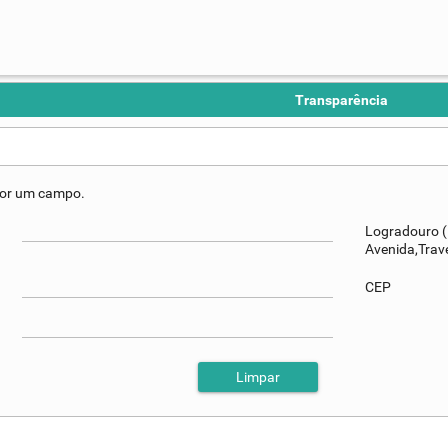
Transparência
 por um campo.
Logradouro (
Avenida,Trav
CEP
Limpar