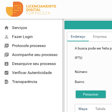
home
Serviços
perm_identity
Fazer Login
Endereço
Empresa
library_add
Protocole processo
A busca pode ser feita
library_books
Acompanhe seu processo
IPTU
unarchive
Desarquive seu processo
Número
check_box
Verificar Autenticidade
find_in_page
Transparência
Bairro
Pesquisar
Mapa
Tabela