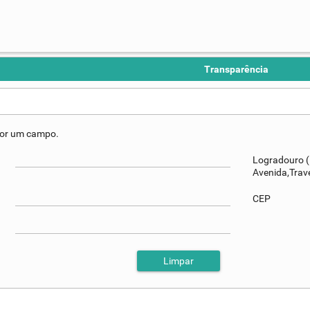
Transparência
 por um campo.
Logradouro (
Avenida,Trav
CEP
Limpar