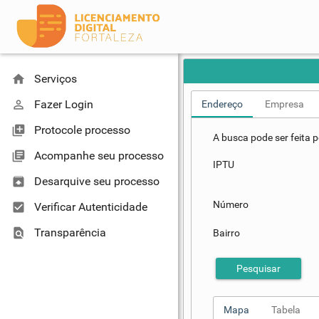
home
Serviços
perm_identity
Fazer Login
Endereço
Empresa
library_add
Protocole processo
A busca pode ser feita
library_books
Acompanhe seu processo
IPTU
unarchive
Desarquive seu processo
Número
check_box
Verificar Autenticidade
find_in_page
Transparência
Bairro
Pesquisar
Mapa
Tabela