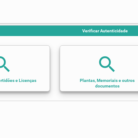
Verificar Autenticidade
arch
search
rtidões e Licenças
Plantas, Memoriais e outros
documentos