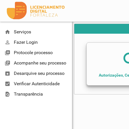
home
Serviços
perm_identity
Fazer Login
library_add
Protocole processo
se
library_books
Acompanhe seu processo
unarchive
Desarquive seu processo
Autorizações, Ce
check_box
Verificar Autenticidade
find_in_page
Transparência