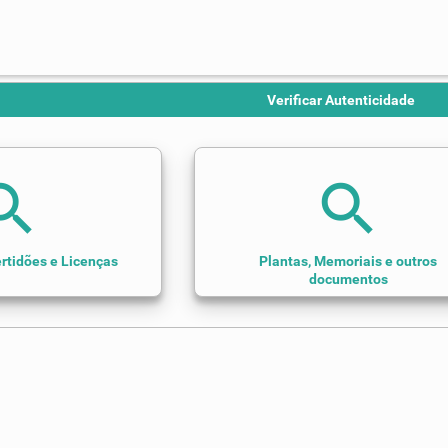
Verificar Autenticidade
arch
search
rtidões e Licenças
Plantas, Memoriais e outros
documentos