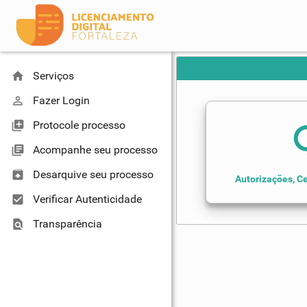
home
Serviços
perm_identity
Fazer Login
library_add
Protocole processo
se
library_books
Acompanhe seu processo
unarchive
Desarquive seu processo
Autorizações, Ce
check_box
Verificar Autenticidade
find_in_page
Transparência