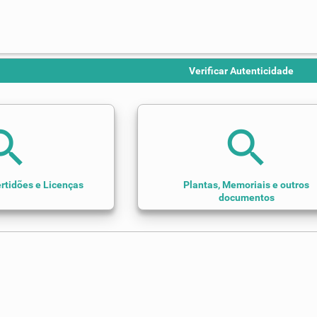
Verificar Autenticidade
arch
search
rtidões e Licenças
Plantas, Memoriais e outros
documentos