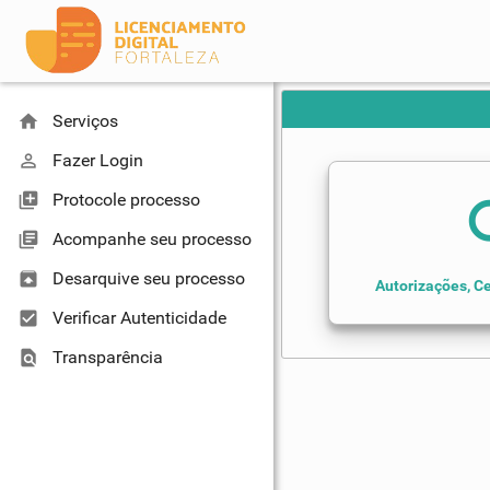
home
Serviços
perm_identity
Fazer Login
library_add
Protocole processo
se
library_books
Acompanhe seu processo
unarchive
Desarquive seu processo
Autorizações, Ce
check_box
Verificar Autenticidade
find_in_page
Transparência