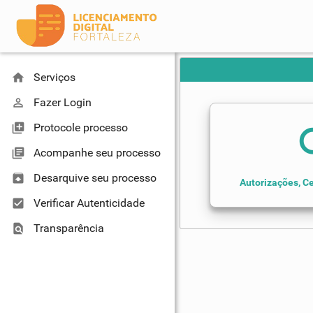
home
Serviços
perm_identity
Fazer Login
library_add
Protocole processo
se
library_books
Acompanhe seu processo
unarchive
Desarquive seu processo
Autorizações, Ce
check_box
Verificar Autenticidade
find_in_page
Transparência