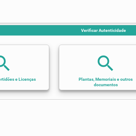
Verificar Autenticidade
arch
search
rtidões e Licenças
Plantas, Memoriais e outros
documentos