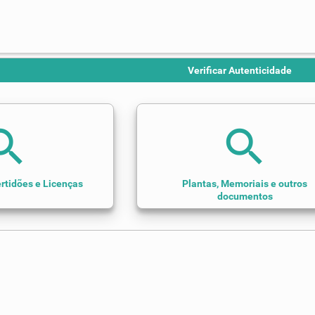
Verificar Autenticidade
arch
search
rtidões e Licenças
Plantas, Memoriais e outros
documentos