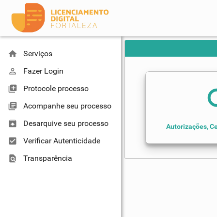
home
Serviços
perm_identity
Fazer Login
library_add
Protocole processo
se
library_books
Acompanhe seu processo
unarchive
Desarquive seu processo
Autorizações, Ce
check_box
Verificar Autenticidade
find_in_page
Transparência