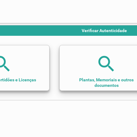
Verificar Autenticidade
arch
search
rtidões e Licenças
Plantas, Memoriais e outros
documentos