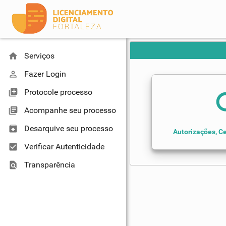
home
Serviços
perm_identity
Fazer Login
library_add
Protocole processo
se
library_books
Acompanhe seu processo
unarchive
Desarquive seu processo
Autorizações, Ce
check_box
Verificar Autenticidade
find_in_page
Transparência