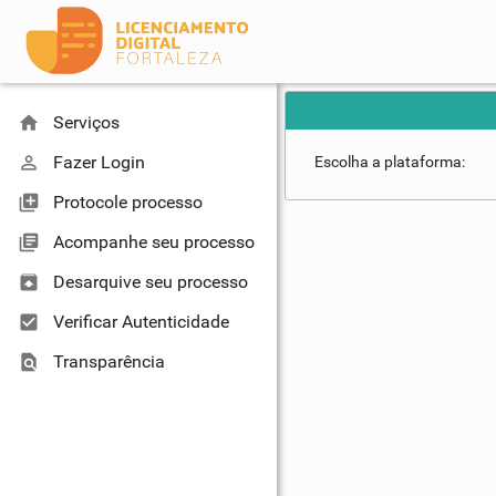
home
Serviços
perm_identity
Fazer Login
Escolha a plataforma:
library_add
Protocole processo
library_books
Acompanhe seu processo
unarchive
Desarquive seu processo
check_box
Verificar Autenticidade
find_in_page
Transparência