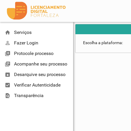
home
Serviços
perm_identity
Fazer Login
Escolha a plataforma:
library_add
Protocole processo
library_books
Acompanhe seu processo
unarchive
Desarquive seu processo
check_box
Verificar Autenticidade
find_in_page
Transparência