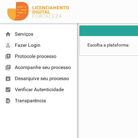
home
Serviços
perm_identity
Fazer Login
Escolha a plataforma:
library_add
Protocole processo
library_books
Acompanhe seu processo
unarchive
Desarquive seu processo
check_box
Verificar Autenticidade
find_in_page
Transparência