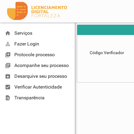
home
Serviços
perm_identity
Fazer Login
Código Verificador
library_add
Protocole processo
library_books
Acompanhe seu processo
unarchive
Desarquive seu processo
check_box
Verificar Autenticidade
find_in_page
Transparência