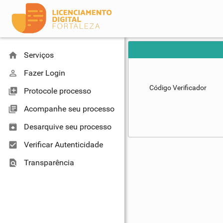
home
Serviços
perm_identity
Fazer Login
Código Verificador
library_add
Protocole processo
library_books
Acompanhe seu processo
unarchive
Desarquive seu processo
check_box
Verificar Autenticidade
find_in_page
Transparência