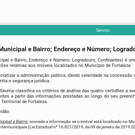
Serviço
 Municipal e Bairro; Endereço e Número; Lograd
cipal e Bairro; Endereço e Número; Logradouro; Confinantes) é u
ões relativas aos imóveis localizados no Município de Fortaleza.
ocratizar a administração pública, dando celeridade na concessão 
ntia e segurança jurídica.
Seuma classifica os critérios de análise das quatro certidões a se
ntes a partir das informações prestadas ao longo do seu preen
erritorial de Fortaleza.
idão:
icipal e Bairro:
concede a informação se o imóvel está localizado no Mun
 intermunicipais (Lei Estadual nº 16.821/2019, de 09 de janeiro de 2019 (