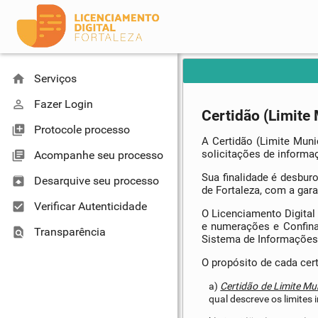
home
Serviços
perm_identity
Fazer Login
Certidão (Limite
library_add
Protocole processo
A Certidão (Limite Muni
solicitações de informaç
library_books
Acompanhe seu processo
Sua finalidade é desbur
unarchive
Desarquive seu processo
de Fortaleza, com a gara
check_box
Verificar Autenticidade
O Licenciamento Digital 
e numerações e Confina
find_in_page
Transparência
Sistema de Informações T
O propósito de cada cert
a)
Certidão de Limite Mun
qual descreve os limites