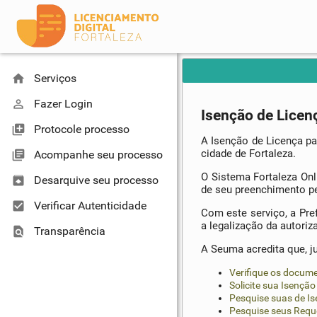
home
Serviços
perm_identity
Fazer Login
Isenção de Licen
library_add
Protocole processo
A Isenção de Licença pa
cidade de Fortaleza.
library_books
Acompanhe seu processo
O Sistema Fortaleza Onl
unarchive
Desarquive seu processo
de seu preenchimento pe
check_box
Verificar Autenticidade
Com este serviço, a Pre
a legalização da autori
find_in_page
Transparência
A Seuma acredita que, ju
Verifique os docum
Solicite sua Isençã
Pesquise suas de I
Pesquise seus Requ