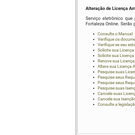
Alteração de Licença Am
Serviço eletrônico que 
Fortaleza Online. Serão 
Consulte o Manual
Verifique os docume
Verifique se seu es
Solicite sua Licença
Solicite sua Licenç
Renove sua Licença 
Altere sua Licença 
Pesquise suas Licen
Pesquise seus Reque
Pesquise seus Requ
Pesquise suas Isenç
Cancele suas Licenç
Cancele sua Isençã
Consulte a legislaç