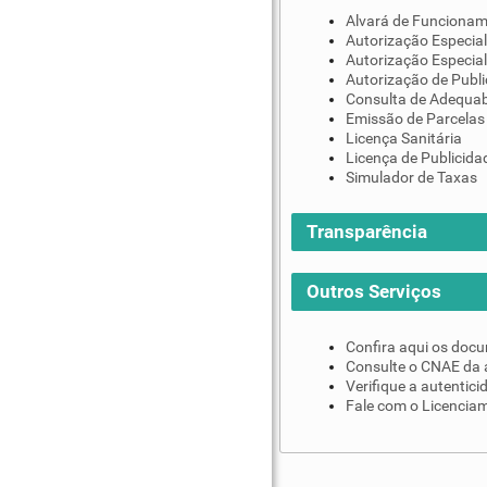
Alvará de Funciona
Autorização Especial
Autorização Especial
Autorização de Publi
Consulta de Adequab
Emissão de Parcelas
Licença Sanitária
Licença de Publicida
Simulador de Taxas
Transparência
Outros Serviços
Confira aqui os doc
Consulte o CNAE da 
Verifique a autentic
Fale com o Licenciam