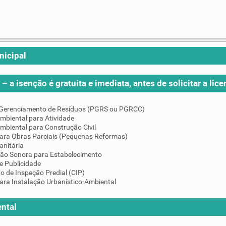
nicipal
– a isenção é gratuita e imediata, antes de solicitar a lice
 Gerenciamento de Resíduos (PGRS ou PGRCC)
mbiental para Atividade
mbiental para Construção Civil
para Obras Parciais (Pequenas Reformas)
anitária
ção Sonora para Estabelecimento
e Publicidade
do de Inspeção Predial (CIP)
ara Instalação Urbanístico-Ambiental
ntal