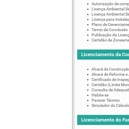
Autorização de comp
Licença Ambiental Si
Licença Ambiental S
Licença para Instala
Plano de Gerenciame
Termo de Conclusão 
Publicação da Licen
Certidão de Zoneam
Licenciamento da Co
Alvará de Construçã
Alvará de Reforma e
Certificado de Inspe
Certidão (Limite Mun
Consulta de Adequab
Habite-se
Parecer Técnico
Simulador do Cálculo
Licenciamento do F