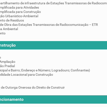
artilhamento de infraestrutura de Estações Transmissoras de Radiocom
mplificada para Atividades
implificada para Construção
ção Urbanístico-Ambiental
nto de Resíduos
de Obra das Estações Transmissoras de Radiocomunicação – ETR
ça Ambiental
ento
nstrução
o
 Ampliação
ção Predial
icipal e Bairro; Endereço e Número; Logradouro; Confinantes)
ilidade Locacional para Construção
 de Outorga Onerosa do Direito de Construir
uncionamento