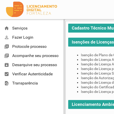
Cadastro Técnico Mu
home
Serviços
perm_identity
Fazer Login
Isenções de Licenças 
library_add
Protocole processo
Isenção de Plano de
library_books
Acompanhe seu processo
Isenção de Licença A
Isenção de Licença A
unarchive
Desarquive seu processo
Isenção de Licença 
Isenção de Licença S
check_box
Verificar Autenticidade
Isenção de Autoriza
Isenção de Licença d
find_in_page
Transparência
Isenção do Certifica
Isenção de Licença p
Licenciamento Ambie