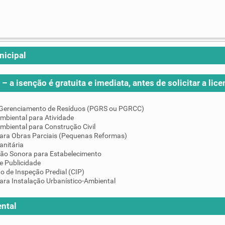
nicipal
– a isenção é gratuita e imediata, antes de solicitar a lice
 Gerenciamento de Resíduos (PGRS ou PGRCC)
mbiental para Atividade
mbiental para Construção Civil
para Obras Parciais (Pequenas Reformas)
anitária
ção Sonora para Estabelecimento
e Publicidade
do de Inspeção Predial (CIP)
ara Instalação Urbanístico-Ambiental
ntal