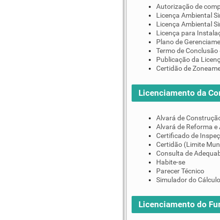
Autorização de comp
Licença Ambiental Si
Licença Ambiental S
Licença para Instala
Plano de Gerenciame
Termo de Conclusão 
Publicação da Licen
Certidão de Zoneam
Licenciamento da Co
Alvará de Construçã
Alvará de Reforma e
Certificado de Inspe
Certidão (Limite Mun
Consulta de Adequab
Habite-se
Parecer Técnico
Simulador do Cálculo
Licenciamento do F