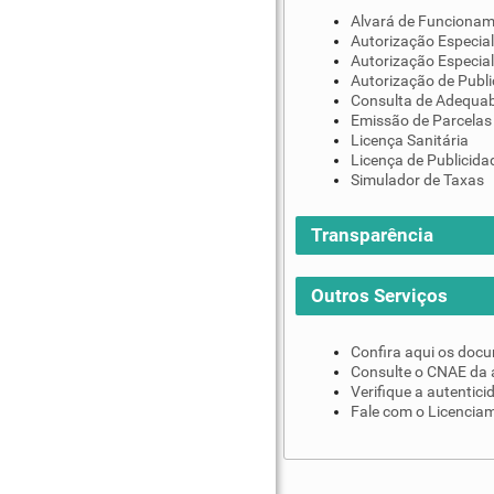
Alvará de Funciona
Autorização Especial
Autorização Especial
Autorização de Publi
Consulta de Adequab
Emissão de Parcelas
Licença Sanitária
Licença de Publicida
Simulador de Taxas
Transparência
Outros Serviços
Confira aqui os doc
Consulte o CNAE da 
Verifique a autentic
Fale com o Licenciam