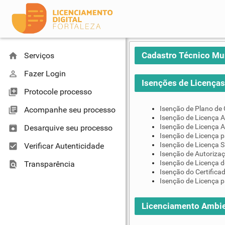
Cadastro Técnico Mu
home
Serviços
perm_identity
Fazer Login
Isenções de Licenças 
library_add
Protocole processo
Isenção de Plano de
library_books
Acompanhe seu processo
Isenção de Licença A
Isenção de Licença A
unarchive
Desarquive seu processo
Isenção de Licença 
Isenção de Licença S
check_box
Verificar Autenticidade
Isenção de Autoriza
Isenção de Licença d
find_in_page
Transparência
Isenção do Certifica
Isenção de Licença p
Licenciamento Ambie