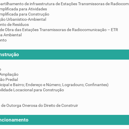
artilhamento de infraestrutura de Estações Transmissoras de Radiocom
mplificada para Atividades
implificada para Construção
ção Urbanístico-Ambiental
nto de Resíduos
de Obra das Estações Transmissoras de Radiocomunicação – ETR
ça Ambiental
ento
nstrução
o
 Ampliação
ção Predial
icipal e Bairro; Endereço e Número; Logradouro; Confinantes)
ilidade Locacional para Construção
 de Outorga Onerosa do Direito de Construir
uncionamento