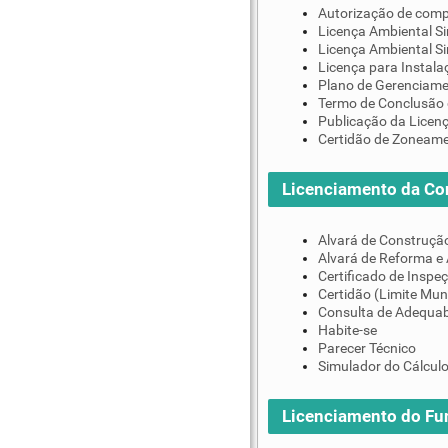
Autorização de comp
Licença Ambiental Si
Licença Ambiental S
Licença para Instala
Plano de Gerenciame
Termo de Conclusão 
Publicação da Licen
Certidão de Zoneam
Licenciamento da Co
Alvará de Construçã
Alvará de Reforma e
Certificado de Inspe
Certidão (Limite Mun
Consulta de Adequab
Habite-se
Parecer Técnico
Simulador do Cálculo
Licenciamento do F