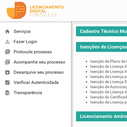
Cadastro Técnico Mu
home
Serviços
perm_identity
Fazer Login
Isenções de Licenças 
library_add
Protocole processo
Isenção de Plano de
library_books
Acompanhe seu processo
Isenção de Licença A
Isenção de Licença A
unarchive
Desarquive seu processo
Isenção de Licença 
Isenção de Licença S
check_box
Verificar Autenticidade
Isenção de Autoriza
Isenção de Licença d
find_in_page
Transparência
Isenção do Certifica
Isenção de Licença p
Licenciamento Ambie