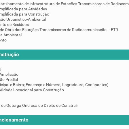
artilhamento de infraestrutura de Estações Transmissoras de Radiocom
mplificada para Atividades
implificada para Construção
ção Urbanístico-Ambiental
nto de Resíduos
de Obra das Estações Transmissoras de Radiocomunicação – ETR
ça Ambiental
ento
nstrução
o
 Ampliação
ção Predial
icipal e Bairro; Endereço e Número; Logradouro; Confinantes)
ilidade Locacional para Construção
 de Outorga Onerosa do Direito de Construir
uncionamento