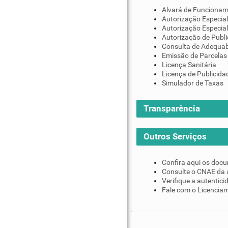
Alvará de Funciona
Autorização Especial
Autorização Especial
Autorização de Publi
Consulta de Adequab
Emissão de Parcelas
Licença Sanitária
Licença de Publicida
Simulador de Taxas
Transparência
Outros Serviços
Confira aqui os doc
Consulte o CNAE da 
Verifique a autentic
Fale com o Licenciam