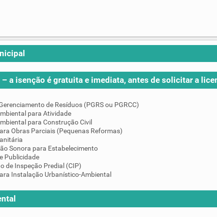
nicipal
– a isenção é gratuita e imediata, antes de solicitar a lice
 Gerenciamento de Resíduos (PGRS ou PGRCC)
mbiental para Atividade
mbiental para Construção Civil
para Obras Parciais (Pequenas Reformas)
anitária
ção Sonora para Estabelecimento
e Publicidade
do de Inspeção Predial (CIP)
ara Instalação Urbanístico-Ambiental
ntal